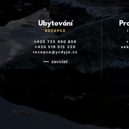
Ubytování
Pr
RECEPCE
+420 725 990 809
+
+420 519 515 320
sek
recepce@ycdyje.cz
zavolat