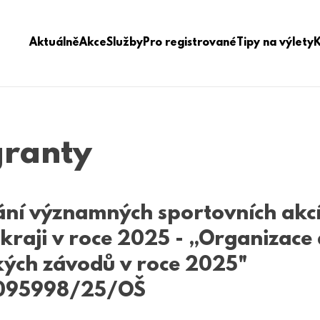
Aktuálně
Akce
Služby
Pro registrované
Tipy na výlety
granty
ní významných sportovních akcí
raji v roce 2025 - „Organizace a
ských závodů v roce 2025"
K095998/25/OŠ