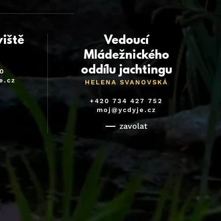
viště
Vedoucí
Mládežnického
oddílu jachtingu
0
e.cz
HELENA SVANOVSKÁ
+420 734 427 752
moj@ycdyje.cz
zavolat