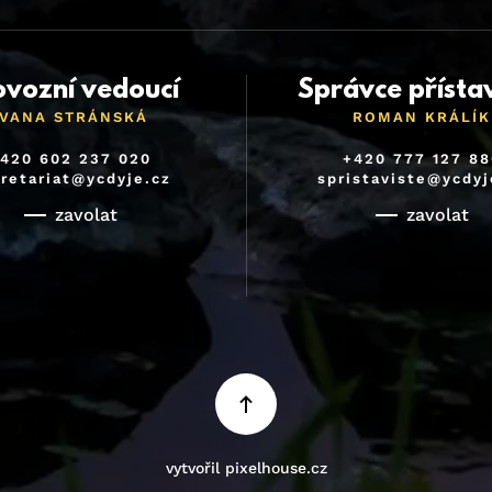
ovozní vedoucí
Správce přísta
IVANA STRÁNSKÁ
ROMAN KRÁLÍK
420 602 237 020
+420 777 127 88
retariat@ycdyje.cz
spristaviste@ycdyj
zavolat
zavolat
vytvořil pixelhouse.cz