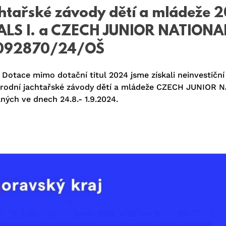
htařské závody dětí a mládeže
LS I. a CZECH JUNIOR NATIONAL
K092870/24/OŠ
otace mimo dotační titul 2024 jsme získali neinvestiční 
národní jachtařské závody dětí a mládeže CZECH JUNIOR 
ých ve dnech 24.8.- 1.9.2024.