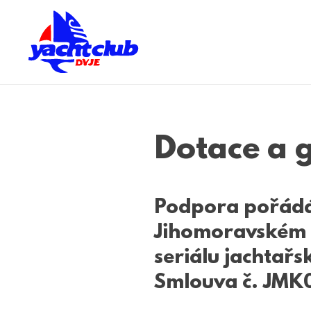
Skip to main content
Dotace a 
Podpora pořádá
Jihomoravském k
seriálu jachtař
Smlouva č. JM